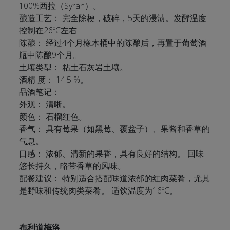
100%西拉（Syrah）。
酿造工艺： 完全除梗，破碎，5天的浸渍。发酵温度
控制在26ºC左右
陈酿： 经过4个月橡木桶中的陈酿后，再置于葡萄酒
瓶中陈酿9个月。
土壤类型： 粘土石灰岩土壤。
酒精 度： 14.5 %。
品酒笔记：
外观： 清晰。
颜色： 石榴红色。
香气： 具有莓果（如黑莓、覆盆子）、果酱和香草的
气息。
口感： 浓郁、清新的果香，具有良好的结构。 回味
悠长持久，略带香草的风味。
配餐建议： 特别适合搭配味道浓郁的红肉菜肴，尤其
是野味和传统肉类菜肴。 适饮温度为16ºC。
布利道梅洛