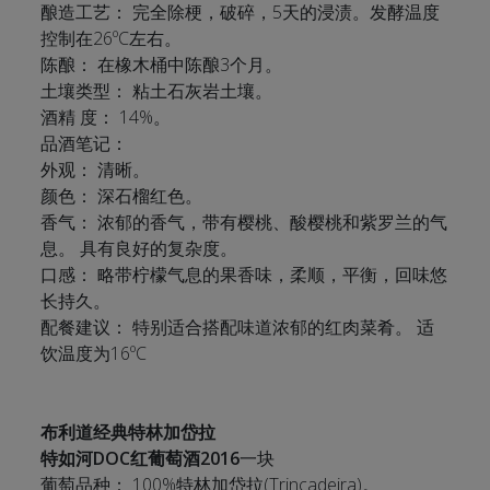
酿造工艺： 完全除梗，破碎，5天的浸渍。发酵温度
控制在26ºC左右。
陈酿： 在橡木桶中陈酿3个月。
土壤类型： 粘土石灰岩土壤。
酒精 度： 14%。
品酒笔记：
外观： 清晰。
颜色： 深石榴红色。
香气： 浓郁的香气，带有樱桃、酸樱桃和紫罗兰的气
息。 具有良好的复杂度。
口感： 略带柠檬气息的果香味，柔顺，平衡，回味悠
长持久。
配餐建议： 特别适合搭配味道浓郁的红肉菜肴。 适
饮温度为16ºC
布利道经典特林加岱拉
特如河DOC红葡萄酒2016
一块
葡萄品种： 100%特林加岱拉(Trincadeira)。