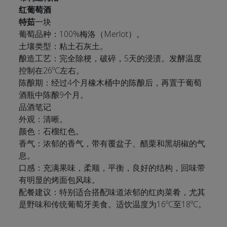
红葡萄酒
特茹
一块
葡萄品种：100%梅洛（Merlot）。
土壤类型：粘土石灰土。
酿造工艺：完全除梗，破碎，5天的浸渍。发酵温度
控制在26ºC左右。
陈酿期：经过4个月橡木桶中的陈酿后，再置于葡萄
酒瓶中陈酿9个月。
品酒笔记
外观：清晰。
颜色：石榴红色。
香气：浓郁的香气，带有覆盆子、醋栗和黑胡椒的气
息。
口感：充满果味，柔顺，平衡，良好的结构，回味带
有明显的烤面包风味。
配餐建议：特别适合搭配味道浓郁的红肉菜肴，尤其
是野味和传统葡萄牙美食。适饮温度为16ºC至18ºC。