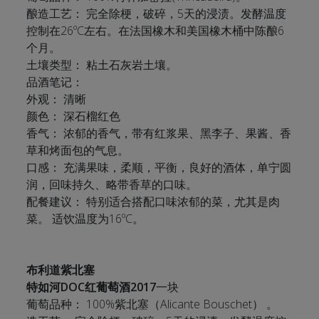
酿造工艺： 完全除梗，破碎，5天的浸渍。发酵温度
控制在26ºC左右。在法国橡木和美国橡木桶中陈酿6
个月。
土壤类型： 粘土石灰岩土壤。
品酒笔记：
外观： 清晰
颜色： 深石榴红色
香气： 浓郁的香气，带有红浆果、黑李子、果酱、香
草和烤面包的气息。
口感： 充满果味，柔顺，平衡，良好的酒体，单宁圆
润，回味持久、略带香草的口味。
配餐建议： 特别适合搭配口味浓郁的菜，尤其是肉
菜。 适饮温度为16ºC。
布利道紫北塞
特如河DOC红葡萄酒2017
一块
葡萄品种： 100%紫北塞（Alicante Bouschet） 。