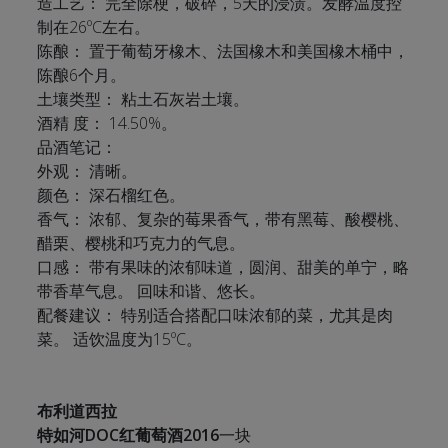
造工艺： 完全除梗，破碎，5天的浸渍。发酵温度控
制在26ºC左右。
陈酿： 置于葡萄牙橡木、法国橡木和美国橡木桶中，
陈酿6个月。
土壤类型： 粘土石灰岩土壤。
酒精 度： 14.50%。
品酒笔记：
外观： 清晰。
颜色： 深石榴红色。
香气： 浓郁、复杂的莓果香气，带有黑莓、酸樱桃、
醋栗、樱桃和巧克力的气息。
口感： 带有果味的浓郁味道，圆润、甜美的单宁，略
带香草气息。 回味和谐、悠长。
配餐建议： 特别适合搭配口味浓郁的菜，尤其是肉
菜。 适饮温度为15ºC。
布利道西拉
特如河DOC红葡萄酒2016
一块