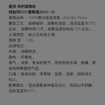
提供 布利道晚收
特如河DOC葡萄酒2016
一块
葡萄品种： 100%费尔诺皮埃斯（Fernão Pires）
酿造工艺： 除梗破碎，发酵前浸皮，浸渍温度为10ºC
左右。 发酵时间15天，发酵温度控制在15ºC左右。
土壤类型： 粘土石灰岩土壤。
酒精 度： 12%。
品酒笔记：
外观： 清晰明亮。
颜色： 柠檬色。
香气： 浓郁、复杂的香气，带有热带水果、柑橘、烤
面包和蜂蜜的气息。
口感： 味道浓郁、带果味、甜美、清新，回味持久、
怡人。
配餐建议： 适合搭配各种饭后点心，包括山羊奶酪。
适饮温度为10ºC。