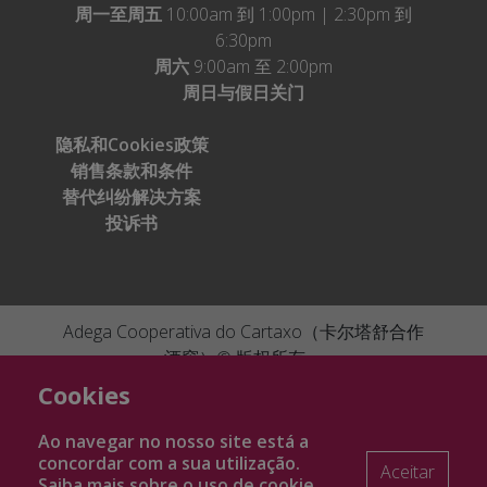
周一至周五
10:00am 到 1:00pm | 2:30pm 到
6:30pm
周六
9:00am 至 2:00pm
周日与假日关门
隐私和Cookies政策
销售条款和条件
替代纠纷解决方案
投诉书
Adega Cooperativa do Cartaxo（卡尔塔舒合作
酒窖）© 版权所有。
Cofinanciado por:
Ficha de projecto
046505
|
Ficha de projecto
By
Bomsite
Cookies
082032
Ao navegar no nosso site está a
concordar com a sua utilização.
Aceitar
Cofinanciado por:
Ficha de projecto FEADER
Saiba mais sobre o uso de
cookie
.