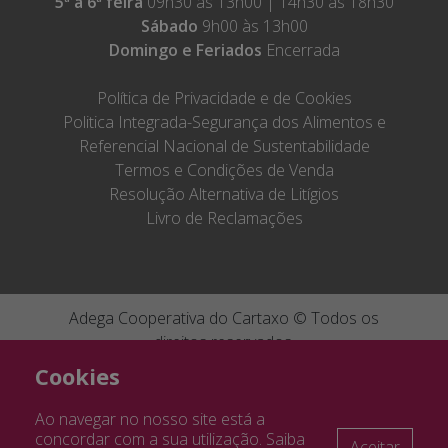
5ª a 6ª feira
09h30 às 13h00 | 14h30 às 18h30
Sábado
9h00 às 13h00
Domingo e Feriados
Encerrada
Política de Privacidade e de Cookies
Politica Integrada-Segurança dos Alimentos e
Referencial Nacional de Sustentabilidade
Termos e Condições de Venda
Resolução Alternativa de Litígios
Livro de Reclamações
Adega Cooperativa do Cartaxo © Todos os
direitos reservados.
Cofinanciado por:
Ficha de projecto
046505
|
Ficha de projecto
By
Bomsite
Cookies
082032
Ao navegar no nosso site está a
concordar com a sua utilização. Saiba
Aceitar