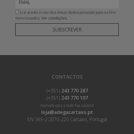
Li e aceito o uso dos meus dados pessoais para os fins
mencionados.
Ver condições.
SUBSCREVER
CONTACTOS
(+351)
243 770 287
(+351)
243 770 107
chamada para a rede fixa nacional
loja@adegacartaxo.pt
EN 365-2 2070-220 Cartaxo, Portugal