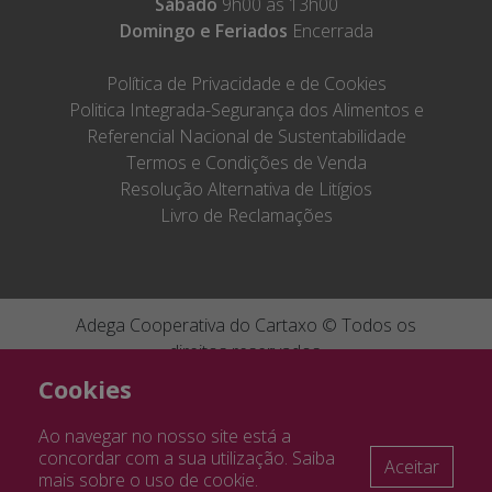
Sábado
9h00 às 13h00
Domingo e Feriados
Encerrada
Política de Privacidade e de Cookies
Politica Integrada-Segurança dos Alimentos e
Referencial Nacional de Sustentabilidade
Termos e Condições de Venda
Resolução Alternativa de Litígios
Livro de Reclamações
Adega Cooperativa do Cartaxo © Todos os
direitos reservados.
Cofinanciado por:
Ficha de projecto
046505
|
Ficha de projecto
By
Bomsite
Cookies
082032
Ao navegar no nosso site está a
concordar com a sua utilização. Saiba
Aceitar
Cofinanciado por:
Ficha de projecto FEADER
mais sobre o uso de
cookie
.